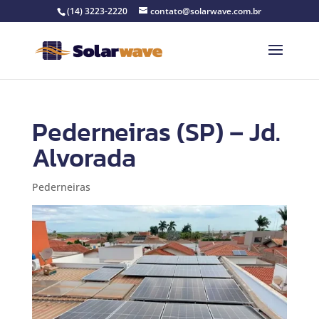
(14) 3223-2220
contato@solarwave.com.br
Pederneiras (SP) – Jd.
Alvorada
Pederneiras