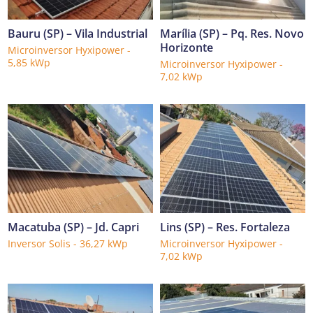
Bauru (SP) – Vila Industrial
Marília (SP) – Pq. Res. Novo
Horizonte
Microinversor Hyxipower -
5,85 kWp
Microinversor Hyxipower -
7,02 kWp
Macatuba (SP) – Jd. Capri
Lins (SP) – Res. Fortaleza
Inversor Solis - 36,27 kWp
Microinversor Hyxipower -
7,02 kWp