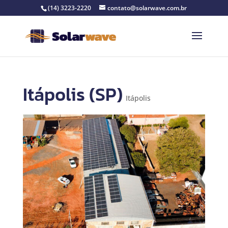
(14) 3223-2220
contato@solarwave.com.br
Itápolis (SP)
Itápolis