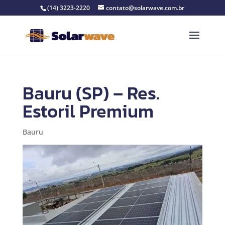
(14) 3223-2220
contato@solarwave.com.br
Bauru (SP) – Res.
Estoril Premium
Bauru