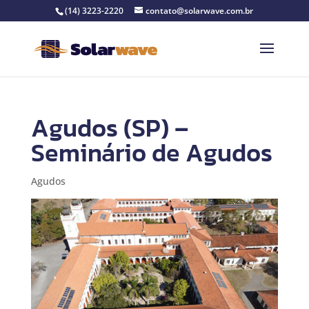
(14) 3223-2220
contato@solarwave.com.br
Agudos (SP) –
Seminário de Agudos
Agudos