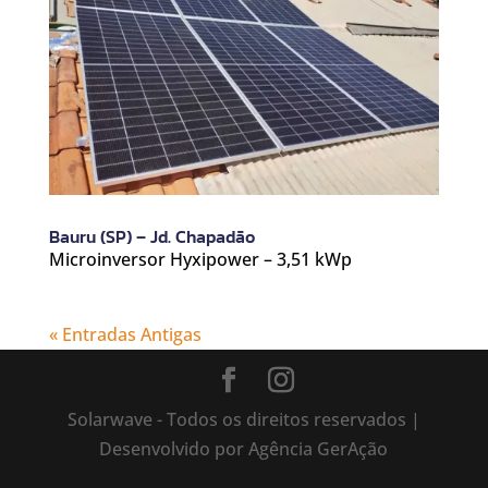
Bauru (SP) – Jd. Chapadão
Microinversor Hyxipower – 3,51 kWp
« Entradas Antigas
Solarwave - Todos os direitos reservados |
Desenvolvido por Agência GerAção